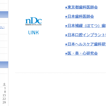
●東京都歯科医師会
●日本歯科医師会
●日本補綴（ほてつ）歯
つい
●日本口腔インプラント
●日本ヘルスケア歯科研
●医・美・心研究会
土
1
8
15
22
29