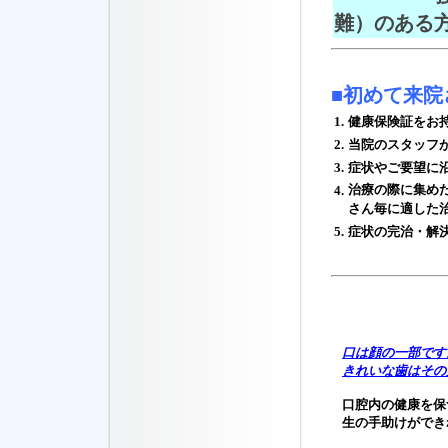
難）のある
■初めて来
1.
健康保険証をお
2.
当院のスタッフ
3.
症状やご要望に
治療の際に集め
4.
さん毎に適した
5.
症状の完治・解
口は顔の一部です
きれいな歯はその
口腔内の健康を保
生の手助けができ