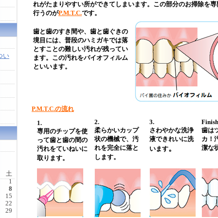
れがたまりやすい所ができてしまいます。この部分のお掃除を専
行うのが
P.M.T.C.
です。
歯と歯のすき間や、歯と歯ぐきの
境目には、普段のハミガキでは落
とすことの難しい汚れが残ってい
つい
ます。この汚れをバイオフィルム
といいます。
P.M.T.C.の流れ
2.
3.
Finis
1.
柔らかいカップ
さわやかな洗浄
歯は
専用のチップを使
状の機械で、汚
液できれいに洗
カ！
って歯と歯の間の
れを完全に落と
。
潔な
汚れをていねいに
います
します。
取ります。
土
1
8
15
22
29